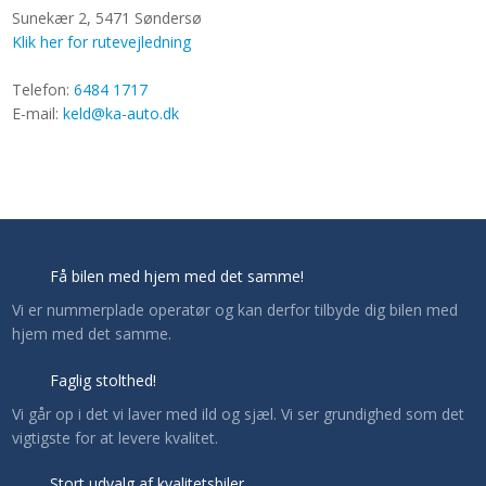
Sunekær 2​, 5471 Søndersø
Klik her for rutevejledning
​Telefon:
6484 1717
E-mail:
keld@ka-auto.dk
Få bilen med hjem med det samme!
​Vi er nummerplade operatør og kan derfor tilbyde dig bilen med
hjem med det samme.
Faglig stolthed!
​Vi går op i det vi laver med ild og sjæl. Vi ser grundighed som det
vigtigste for at levere kvalitet.​
Stort udvalg af kvalitetsbiler