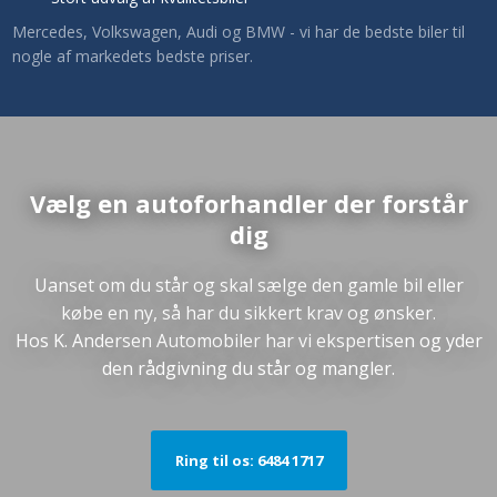
​Mercedes, Volkswagen, Audi og BMW - vi har de bedste biler til
nogle af markedets bedste priser.
Vælg en autoforhandler der forstår
dig
​Uanset om du står og skal sælge den gamle bil eller
købe en ny, så har du sikkert krav og ønsker.
​Hos K. Andersen Automobiler har vi ekspertisen og yder
den rådgivning du står og mangler.
Ring til os: 6484 1717