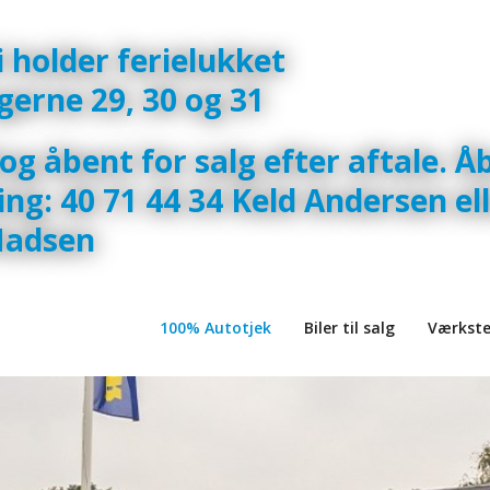
Vi holder ferielukket
gerne 29, 30 og 31
og åbent for salg efter aftale. Å
ing: 40 71 44 34 Keld Andersen ell
adsen
100% Autotjek
Biler til salg
Værkst