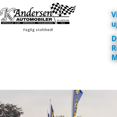
​
u
Faglig stolthed!
D
R
M