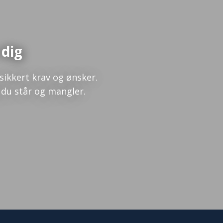
 dig
sikkert krav og ønsker.
 du står og mangler.