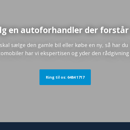
g en autoforhandler der forstår
skal sælge den gamle bil eller købe en ny, så har du 
tomobiler har vi ekspertisen og yder den rådgivning
Ring til os: 6484 1717