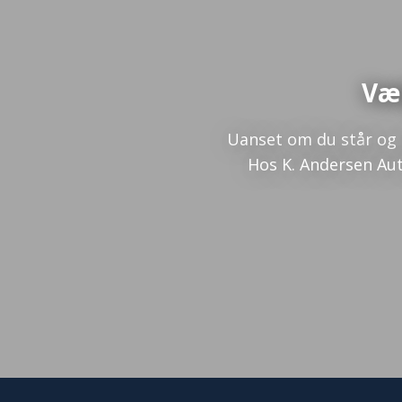
Væl
​Uanset om du står og 
​Hos K. Andersen Au