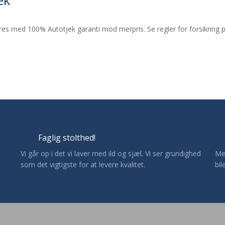
veres med 100% Autotjek garanti mod merpris. Se regler for forsikring
Faglig stolthed!
​Vi går op i det vi laver med ild og sjæl. Vi ser grundighed
​M
som det vigtigste for at levere kvalitet.​
bil