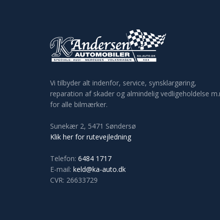
​Vi tilbyder alt indenfor, service, synsklargøring,
reparation af skader og almindelig vedligeholdelse m
for alle bilmærker.
Sunekær 2​, 5471 Søndersø
Klik her for rutevejledning
Telefon:
6484 1717
E-mail:
keld@ka-auto.dk
CVR: 26633729