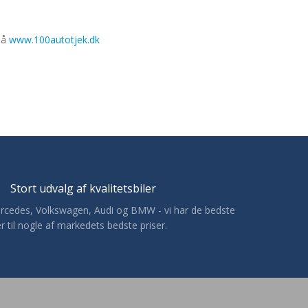
 på
www.100autotjek.dk
Stort udvalg af kvalitetsbiler
ercedes, Volkswagen, Audi og BMW - vi har de bedste
er til nogle af markedets bedste priser.