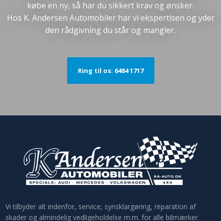
købe en ny, så har du sikkert krav og ønsker.
​Hos K. Andersen Automobiler har vi ekspertisen og yder
den rådgivning du står og mangler.
Ring til os: 6484 1717
​Vi tilbyder alt indenfor, service, synsklargøring, reparation af
skader og almindelig vedligeholdelse m.m. for alle bilmærker.